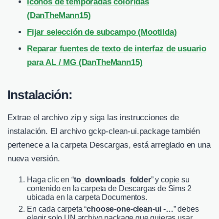
Iconos de temporadas coloridas
(DanTheMann15)
Fijar selección de subcampo (Mootilda)
Reparar fuentes de texto de interfaz de usuario
para AL / MG (DanTheMann15)
Instalación:
Extrae el archivo zip y siga las instrucciones de
instalación. El archivo gckp-clean-ui.package también
pertenece a la carpeta Descargas, está arreglado en una
nueva versión.
Haga clic en “
to_downloads_folder
” y copie su
contenido en la carpeta de Descargas de Sims 2
ubicada en la carpeta Documentos.
En cada carpeta “
choose-one-clean-ui -…
” debes
elegir solo UN archivo package que quieras usar.