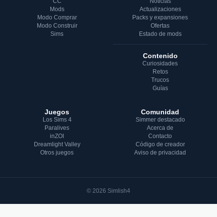
CC
Noticias
Mods
Actualizaciones
Modo Comprar
Packs y expansiones
Modo Construir
Ofertas
Sims
Estado de mods
Contenido
Curiosidades
Retos
Trucos
Guías
Juegos
Comunidad
Los Sims 4
Simmer destacado
Paralives
Acerca de
inZOI
Contacto
Dreamlight Valley
Código de creador
Otros juegos
Aviso de privacidad
© 2026 Simlish4