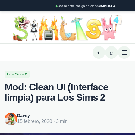
◆
Usa nuestro código de creador
SIMLISH4
◐
⌕
☰
Los Sims 2
Mod: Clean UI (Interface
limpia) para Los Sims 2
Davey
15 febrero, 2020 · 3 min