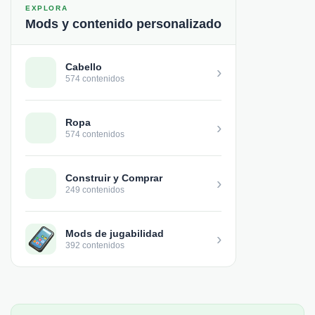
EXPLORA
Mods y contenido personalizado
Cabello
›
574 contenidos
Ropa
›
574 contenidos
Construir y Comprar
›
249 contenidos
Mods de jugabilidad
›
392 contenidos