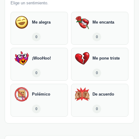
Elige un sentimiento.
Me alegra
Me encanta
0
0
¡WooHoo!
Me pone triste
0
0
Polémico
De acuerdo
0
0