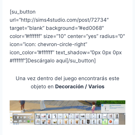
[su_button
url=”http://sims4studio.com/post/72734″
target=”blank” background=”#ed0068″
color=”#ffffff” size=”10″ center=”yes” radius=”0″
icon=”icon: chevron-circle-right”
icon_color=”#ffffff” text_shadow=”0px 0px 0px
#ffffff”]Descárgalo aquí[/su_button]
Una vez dentro del juego encontrarás este
objeto en
Decoración / Varios