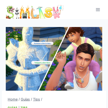
Skip
to
content
Home
/
Guías
/
Tips
/
GUÍAS
|
TIPS