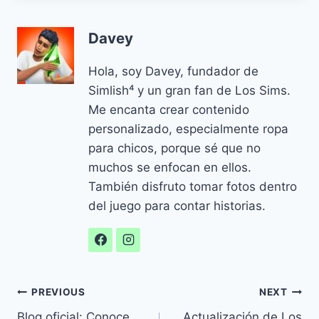
Davey
Hola, soy Davey, fundador de
Simlish⁴ y un gran fan de Los Sims.
Me encanta crear contenido
personalizado, especialmente ropa
para chicos, porque sé que no
muchos se enfocan en ellos.
También disfruto tomar fotos dentro
del juego para contar historias.
Navegación
PREVIOUS
NEXT
Blog oficial: Conoce
Actualización de Los