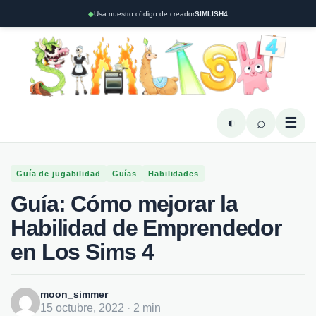
◆
Usa nuestro código de creador
SIMLISH4
◐
⌕
☰
Guía de jugabilidad
Guías
Habilidades
Guía: Cómo mejorar la
Habilidad de Emprendedor
en Los Sims 4
moon_simmer
15 octubre, 2022 · 2 min