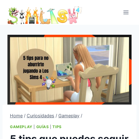
Skip
to
content
Home
/
Curiosidades
/
Gameplay
/
GAMEPLAY
|
GUÍAS
|
TIPS
5 tips que puedes seguir