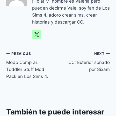
¡Hola! Mi nombre es Valeria pero
pueden decirme Vale, soy fan de Los
Sims 4, adoro crear sims, crear
historias y descargar CC.
Navegación
PREVIOUS
NEXT
Modo Comprar:
CC: Exterior soñado
de
Toddler Stuff Mod
por Sixam
entradas
Pack en Los Sims 4.
También te puede interesar