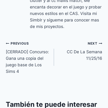
clutter y al cc maxis match, Me
encanta decorar en el juego y probar
nuevos estilos en el CAS. Visita mi
Simblr y sígueme para conocer mas
de mis proyectos.
Navegación
PREVIOUS
NEXT
[CERRADO] Concurso:
CC De La Semana
de
Gana una copia del
11/25/16
entradas
juego base de Los
Sims 4
También te puede interesar