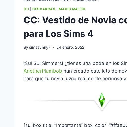
CC
|
DESCARGAS
|
MAXIS MATCH
CC: Vestido de Novia c
para Los Sims 4
By
simssunny7
24 enero, 2022
¡Sul Sul Simmers! ¿tienes una boda en los S
AnotherPlumbob
han creado este kits de nov
hará que tu novia luzca realmente hermosa y 
[su_box title=”Importante” box_color=”#ffae