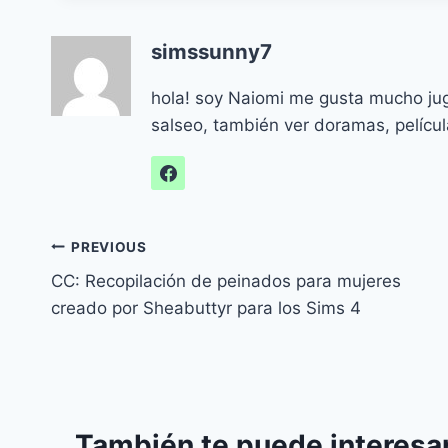
simssunny7
hola! soy Naiomi me gusta mucho jug
salseo, también ver doramas, películ
Navegación
PREVIOUS
CC: Recopilación de peinados para mujeres
de
creado por Sheabuttyr para los Sims 4
entradas
También te puede interesar