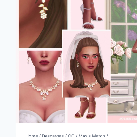
Home
/
Descargas
/
CC
/
Maxis Match
/