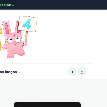
mación →
◐
⌕
os Juegos