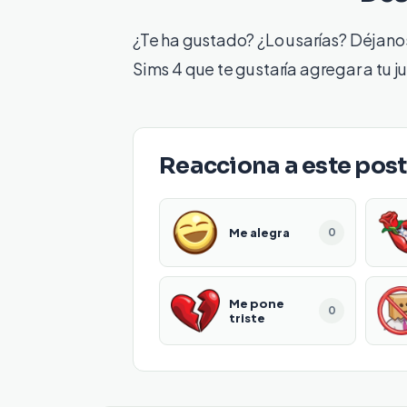
¿Te ha gustado? ¿Lo usarías? Déjano
Sims 4 que te gustaría agregar a tu j
Reacciona a este post
Me alegra
0
Me pone
0
triste