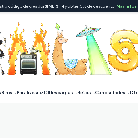
stro código de creador
SIMLISH4
y obtén 5% de descuento
Más infor
s Sims
Paralives
inZOI
Descargas
Retos
Curiosidades
Otr