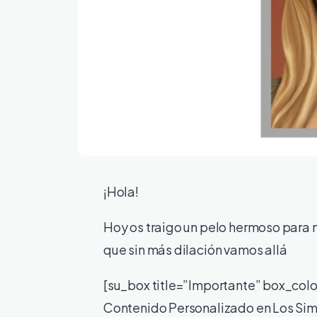
¡Hola!
Hoy os traigo un pelo hermoso para 
que sin más dilación vamos allá
[su_box title=”Importante” box_col
Contenido Personalizado en Los Sims