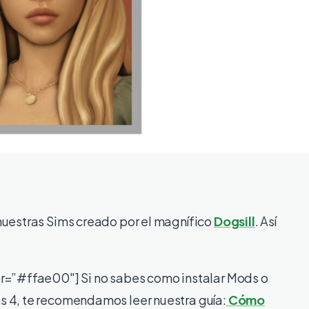
nuestras Sims creado por el magnífico
Dogsill
. Así
or=”#ffae00″] Si no sabes como instalar Mods o
 4, te recomendamos leer nuestra guía:
Cómo