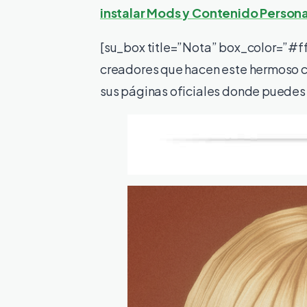
instalar Mods y Contenido Person
[su_box title=”Nota” box_color=”#ff
creadores que hacen este hermoso co
sus páginas oficiales donde puedes 