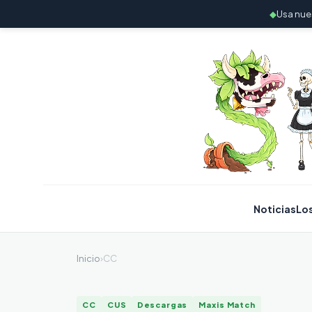
◆
Usa nue
Noticias
Lo
Inicio
›
CC
CC
CUS
Descargas
Maxis Match