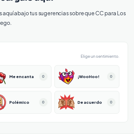
s aquí abajo tus sugerencias sobre que CC para Los
uego.
Elige un sentimiento.
Me encanta
¡WooHoo!
0
0
Polémico
De acuerdo
0
0