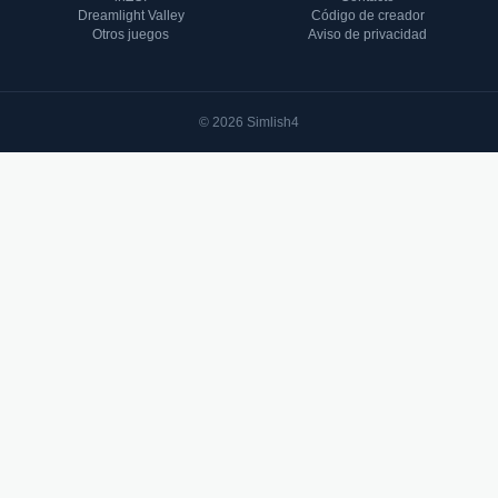
Dreamlight Valley
Código de creador
Otros juegos
Aviso de privacidad
© 2026 Simlish4