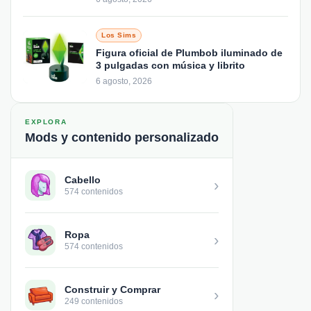
Los Sims
Figura oficial de Plumbob iluminado de
3 pulgadas con música y librito
6 agosto, 2026
EXPLORA
Mods y contenido personalizado
Cabello
›
574 contenidos
Ropa
›
574 contenidos
Construir y Comprar
›
249 contenidos