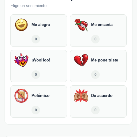
Elige un sentimiento.
Me alegra
Me encanta
0
0
¡WooHoo!
Me pone triste
0
0
Polémico
De acuerdo
0
0