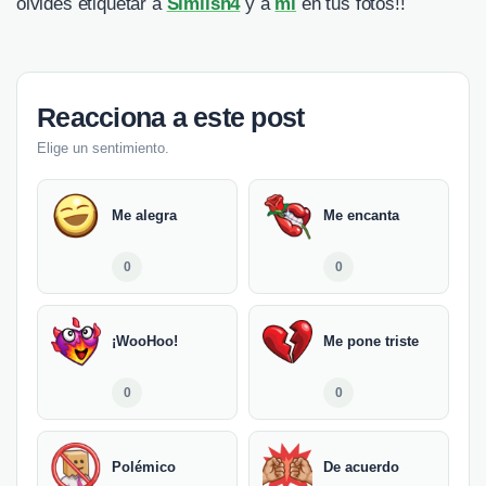
olvides etiquetar a
Simlish4
y a
mi
en tus fotos!!
Reacciona a este post
Elige un sentimiento.
Me alegra
Me encanta
0
0
¡WooHoo!
Me pone triste
0
0
Polémico
De acuerdo