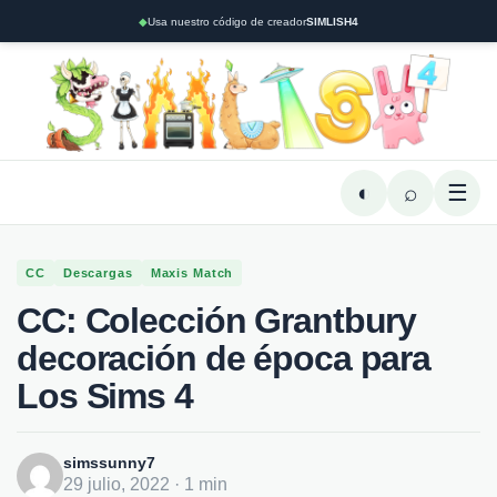
◆
Usa nuestro código de creador
SIMLISH4
◐
⌕
☰
CC
Descargas
Maxis Match
CC: Colección Grantbury
decoración de época para
Los Sims 4
simssunny7
29 julio, 2022 · 1 min