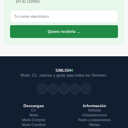
en tu correo.
Correo electrónico
Quiero recibirla →
SIMLISH
4
Mods, CC, noticias y guías para todos los Simmers.
Descargas
Información
CC
Noticias
Mods
Actualizaciones
Modo Comprar
Packs y expansiones
Modo Construir
Ofertas