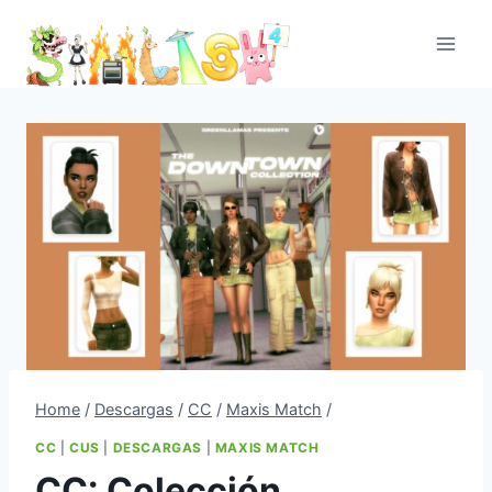
Skip
to
content
Home
/
Descargas
/
CC
/
Maxis Match
/
CC
|
CUS
|
DESCARGAS
|
MAXIS MATCH
CC: Colección