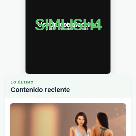
SIMLISH4
Usa nuestro código de creador:
y obtén 5% de descuento
LO ÚLTIMO
Contenido reciente