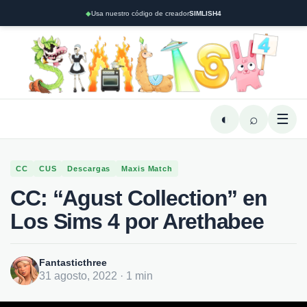
◆
Usa nuestro código de creador
SIMLISH4
◐
⌕
☰
CC
CUS
Descargas
Maxis Match
CC: “Agust Collection” en
Los Sims 4 por Arethabee
Fantasticthree
31 agosto, 2022 · 1 min