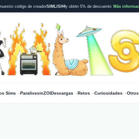
nuestro código de creador
SIMLISH4
y obtén 5% de descuento
Más informa
os Sims
Paralives
inZOI
Descargas
Retos
Curiosidades
Otros