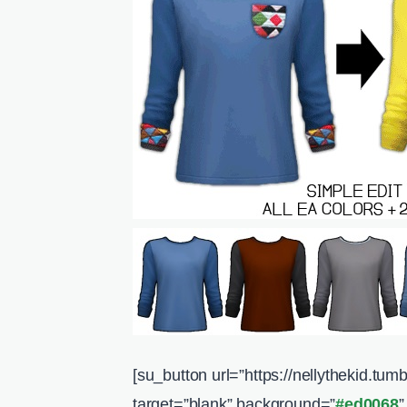
[su_button url=”https://nellythekid.t
target=”blank” background=”
#ed0068
”