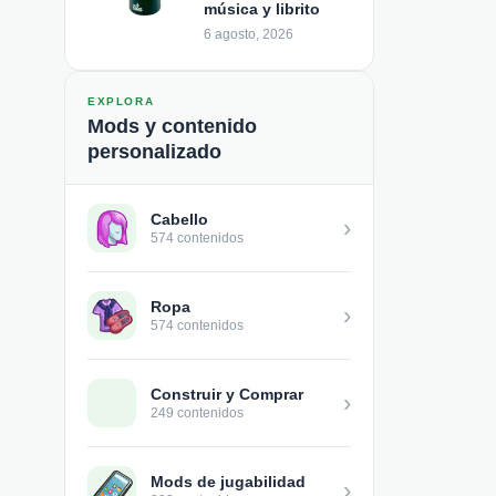
música y librito
6 agosto, 2026
EXPLORA
Mods y contenido
personalizado
Cabello
›
574 contenidos
Ropa
›
574 contenidos
Construir y Comprar
›
249 contenidos
Mods de jugabilidad
›