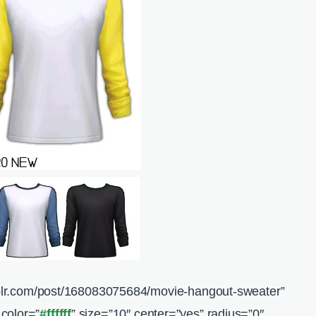
umblr.com/post/168083075684/movie-hangout-sweater”
 color=”
#ffffff
” size=”10″ center=”yes” radius=”0″