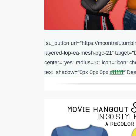
[su_button url=”https://moontrait.tum
layered-top-ea-mesh-bgc-21″ target=”
center=”yes” radius=”0″ icon=”icon: che
text_shadow=”0px 0px 0px
#ffffff
“]Des