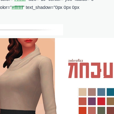
color=”
#ffffff
” text_shadow=”0px 0px 0px