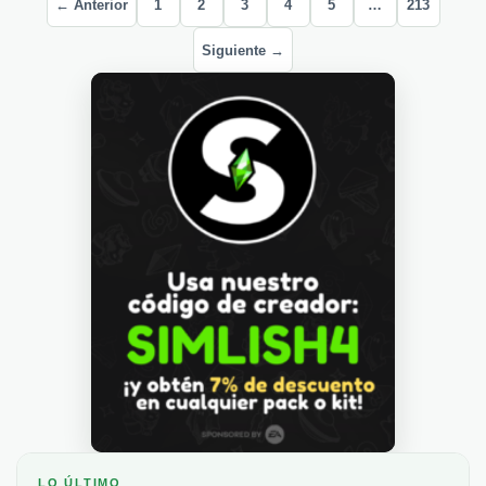
← Anterior
1
2
3
4
5
…
213
Siguiente →
LO ÚLTIMO