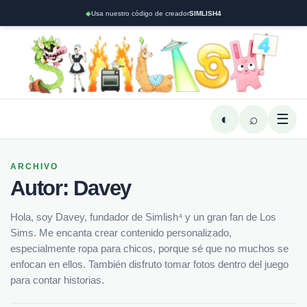
◆
Usa nuestro código de creador
SIMLISH4
◐
⌕
☰
ARCHIVO
Autor:
Davey
Hola, soy Davey, fundador de Simlish⁴ y un gran fan de Los
Sims. Me encanta crear contenido personalizado,
especialmente ropa para chicos, porque sé que no muchos se
enfocan en ellos. También disfruto tomar fotos dentro del juego
para contar historias.