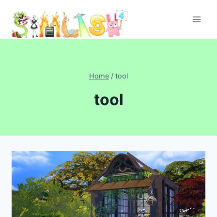
Skip
to
content
Home
/
tool
tool