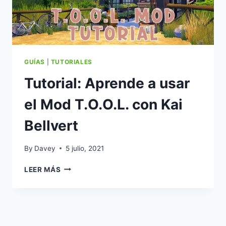
GUÍAS
|
TUTORIALES
Tutorial: Aprende a usar
el Mod T.O.O.L. con Kai
Bellvert
By
Davey
5 julio, 2021
TUTORIAL:
LEER MÁS
APRENDE
A
USAR
EL
MOD