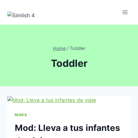
Skip
to
content
Home
/
Toddler
Toddler
MODS
Mod: Lleva a tus infantes