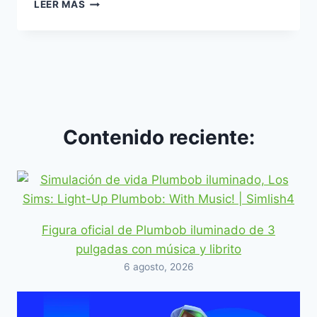
LA
LEER MÁS
PEQUEÑA
NOTICIA
MÁS
GRANDE,
¡INFANTES
EN
LOS
SIMS
Contenido reciente:
4!
ACTUALIZACIÓN
GRATUITA
Figura oficial de Plumbob iluminado de 3
pulgadas con música y librito
6 agosto, 2026