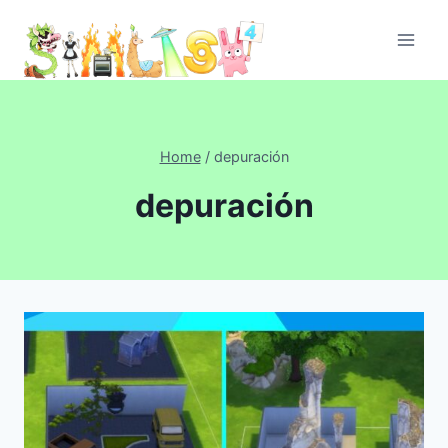
Skip
to
content
Home
/
depuración
depuración