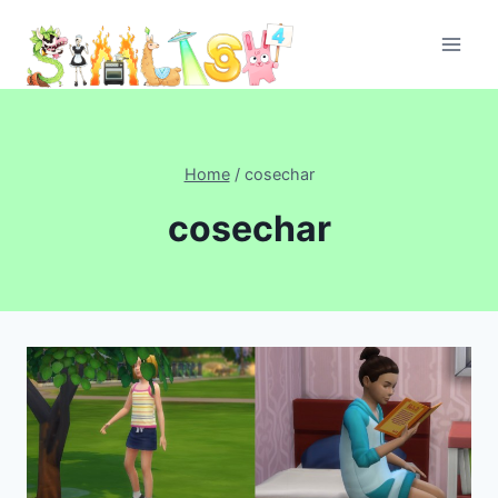
Skip
to
content
Home
/
cosechar
cosechar