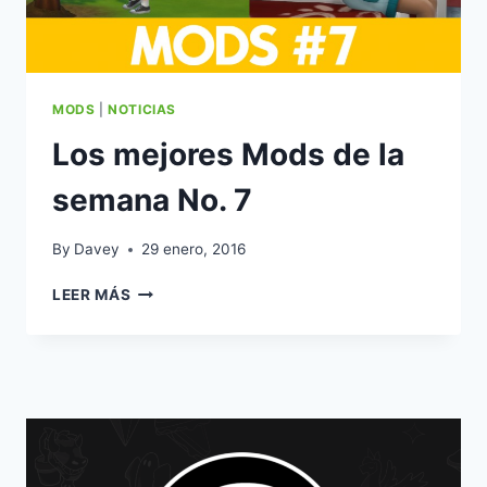
MODS
|
NOTICIAS
Los mejores Mods de la
semana No. 7
By
Davey
29 enero, 2016
LOS
LEER MÁS
MEJORES
MODS
DE
LA
SEMANA
NO.
7