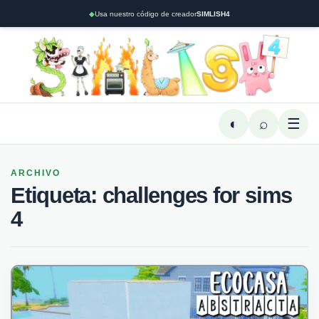
◆
Usa nuestro código de creador
SIMLISH4
◐
⌕
☰
ARCHIVO
Etiqueta:
challenges for sims
4