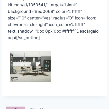
kitchen/id/1350541/” target=”blank”
background=”#ed0068″ color=”#ffffff”
size=”10″ center=”yes” radius=”0″ icon=”icon:
chevron-circle-right” icon_color=”#ffffff”
text_shadow=”0px 0px 0px #ffffff”]Descárgalo
aquí[/su_button]