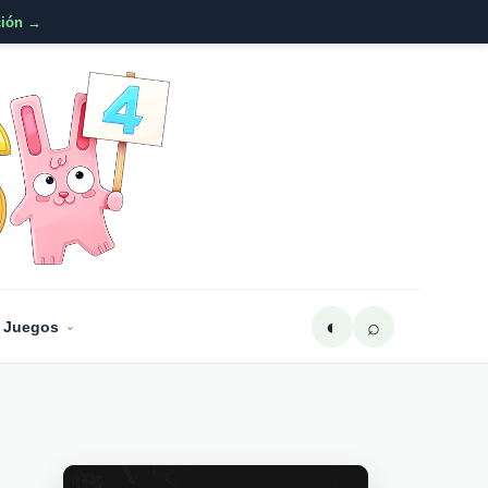
ción →
◐
⌕
 Juegos