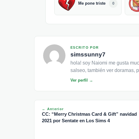
Me pone triste
0
ESCRITO POR
simssunny7
hola! soy Naiomi me gusta much
salseo, también ver doramas, p
Ver perfil →
← Anterior
CC: “Merry Christmas Card & Gift” navidad
2021 por Sentate en Los Sims 4