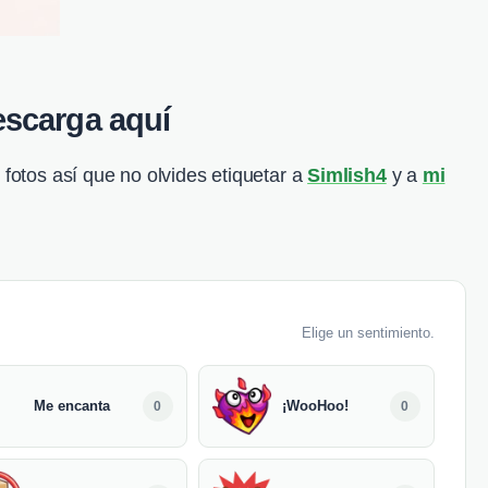
scarga aquí
 fotos así que no olvides etiquetar a
Simlish4
y a
mi
Elige un sentimiento.
Me encanta
¡WooHoo!
0
0