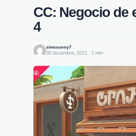
CC: Negocio de 
4
simssunny7
30 diciembre, 2021 · 1 min