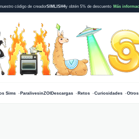
nuestro código de creador
SIMLISH4
y obtén 5% de descuento
Más informa
os Sims
Paralives
inZOI
Descargas
Retos
Curiosidades
Otros