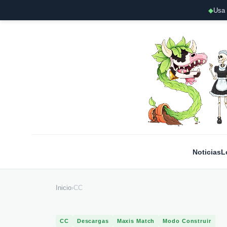
◆
Usa 
Noticias
L
Inicio
›
CC
CC
Descargas
Maxis Match
Modo Construir