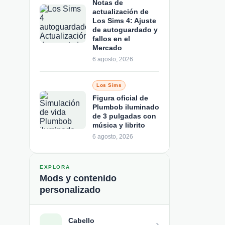
Notas de
actualización de
Los Sims 4: Ajuste
de autoguardado y
fallos en el
Mercado
6 agosto, 2026
Los Sims
Figura oficial de
Plumbob iluminado
de 3 pulgadas con
música y librito
6 agosto, 2026
EXPLORA
Mods y contenido
personalizado
Cabello
›