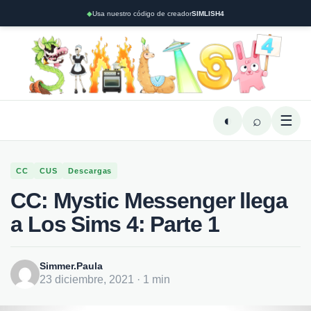
◆
Usa nuestro código de creador
SIMLISH4
◐
⌕
☰
CC
CUS
Descargas
CC: Mystic Messenger llega
a Los Sims 4: Parte 1
Simmer.Paula
23 diciembre, 2021 · 1 min