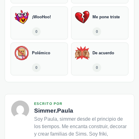
¡WooHoo!
Me pone triste
0
0
Polémico
De acuerdo
0
0
ESCRITO POR
Simmer.Paula
Soy Paula, simmer desde el principio de
los tiempos. Me encanta construir, decorar
y crear familias de Sims. Soy friki,