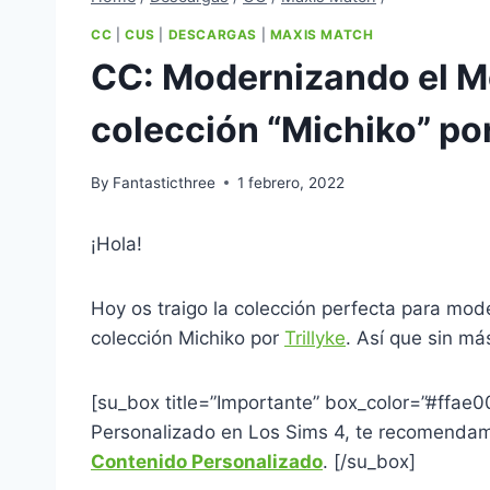
CC
|
CUS
|
DESCARGAS
|
MAXIS MATCH
CC: Modernizando el M
colección “Michiko” por
By
Fantasticthree
1 febrero, 2022
¡Hola!
Hoy os traigo la colección perfecta para mod
colección Michiko por
Trillyke
. Así que sin má
[su_box title=”Importante” box_color=”#ffae
Personalizado en Los Sims 4, te recomendamo
Contenido Personalizado
. [/su_box]