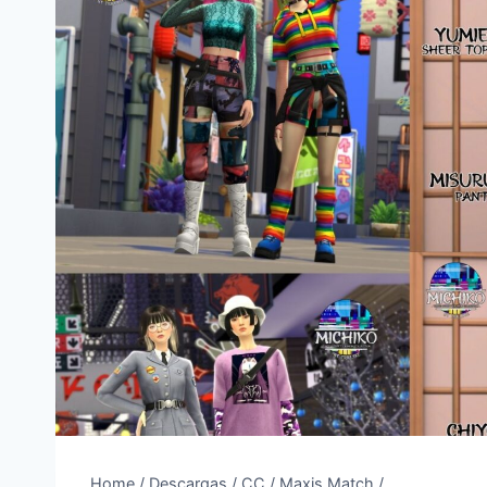
Home
/
Descargas
/
CC
/
Maxis Match
/