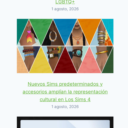
LGBTQ+
1 agosto, 2026
Nuevos Sims predeterminados y
accesorios amplían la representación
cultural en Los Sims 4
Cómo deshabilitar / habilitar los
1 agosto, 2026
caprichos de Los Sims
By
Ryukitzu
3 diciembre, 2018