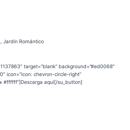
, Jardín Romántico
641137863″ target=”blank” background=”#ed0068″
”0″ icon=”icon: chevron-circle-right”
x #ffffff”]Descarga aquí[/su_button]