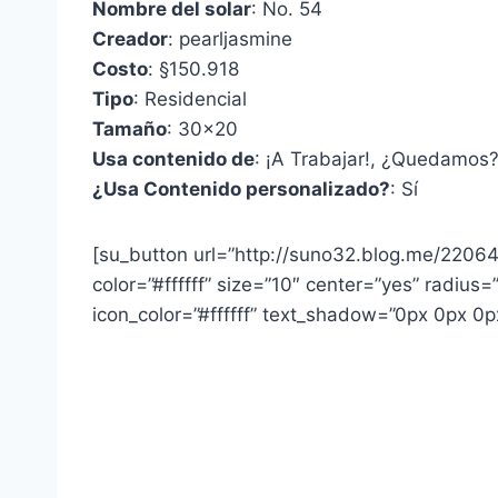
Nombre del solar
: No. 54
Creador
: pearljasmine
Costo
:
§150.918
Tipo
: Residencial
Tamaño
: 30×20
Usa contenido de
: ¡A Trabajar!, ¿Quedamos?
¿Usa Contenido personalizado?
: Sí
[su_button url=”http://suno32.blog.me/220
color=”#ffffff” size=”10″ center=”yes” radius=
icon_color=”#ffffff” text_shadow=”0px 0px 0p