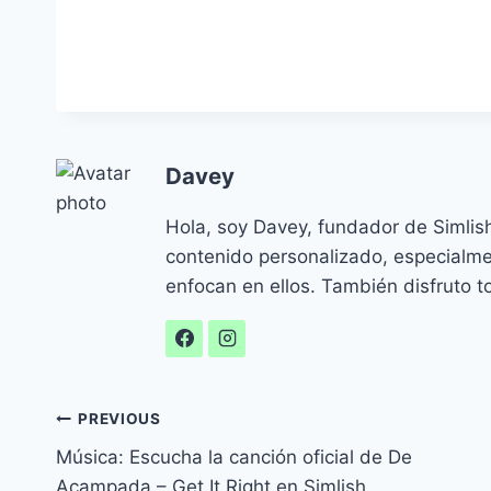
Davey
Hola, soy Davey, fundador de Simlis
contenido personalizado, especialm
enfocan en ellos. También disfruto to
Navegación
PREVIOUS
Música: Escucha la canción oficial de De
de
Acampada – Get It Right en Simlish