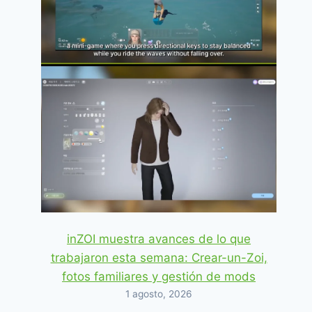
Imagen: Nueva imagen de Los
Sims 4 ¿Quedamos?
inZOI muestra avances de lo que
By
Davey
23 octubre, 2015
trabajaron esta semana: Crear-un-Zoi,
fotos familiares y gestión de mods
1 agosto, 2026