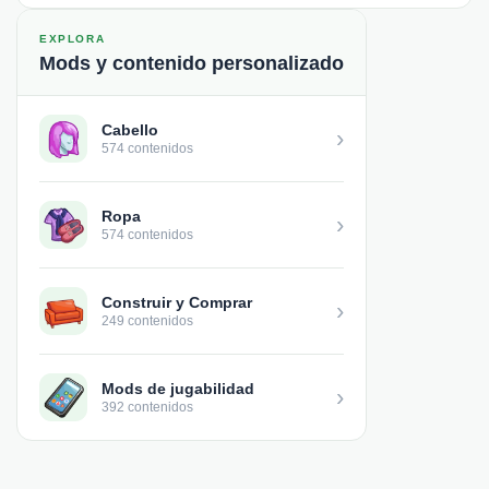
EXPLORA
Mods y contenido personalizado
Cabello
›
574 contenidos
Ropa
›
574 contenidos
Construir y Comprar
›
249 contenidos
Mods de jugabilidad
›
392 contenidos