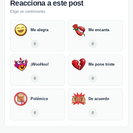
Reacciona a este post
Elige un sentimiento.
Me alegra
Me encanta
0
0
¡WooHoo!
Me pone triste
0
0
Polémico
De acuerdo
0
0