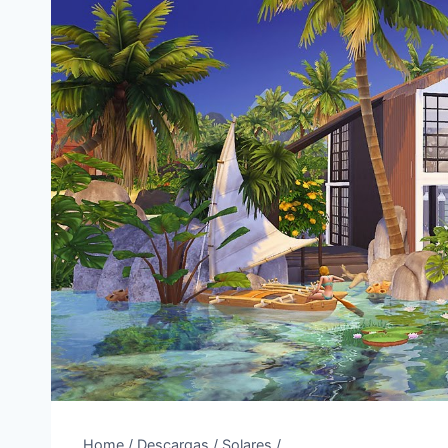
Home
/
Descargas
/
Solares
/