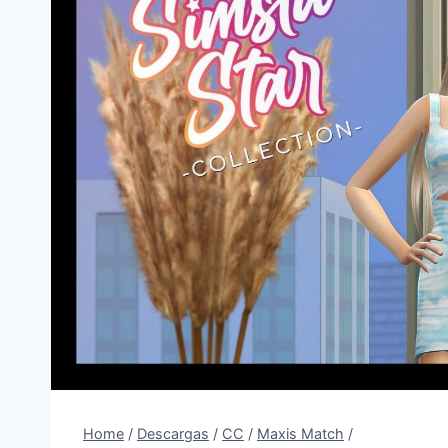
Home
/
Descargas
/
CC
/
Maxis Match
/