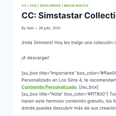
CC
|
CUS
|
DESCARGAS
|
MAXIS MATCH
CC: Simstastar Collect
By
Vale
26 julio, 2021
¡Hola Simmers! Hoy les traigo una colección 
¡A descargar!
[su_box title=”Importante” box_color=”#ffae
Personalizado en Los Sims 4, te recomendamo
Contenido Personalizado
. [/su_box]
[su_box title=”Nota” box_color=”#ff7800″] Tod
hacen este hermoso contenido gratuito, los li
donde puedes descubrir más de sus creacio