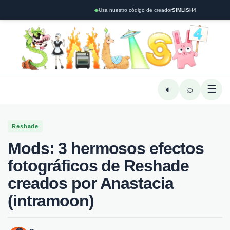
◆
Usa nuestro código de creador
SIMLISH4
◐
⌕
☰
Reshade
Mods: 3 hermosos efectos
fotográficos de Reshade
creados por Anastacia
(intramoon)