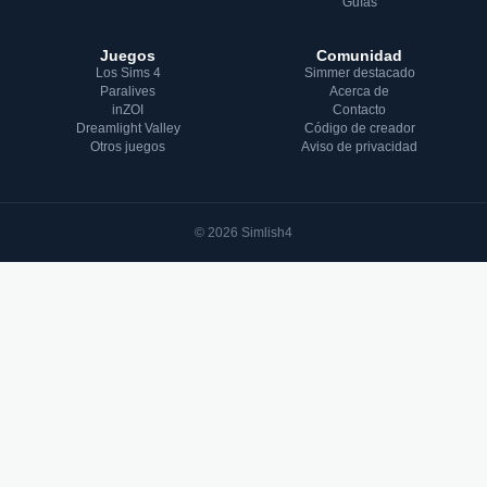
Guías
Juegos
Comunidad
Los Sims 4
Simmer destacado
Paralives
Acerca de
inZOI
Contacto
Dreamlight Valley
Código de creador
Otros juegos
Aviso de privacidad
© 2026 Simlish4