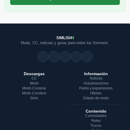
SIMLISH
4
Mods, CC, noticias y guías para todos los Simmers.
Descargas
Información
CC
Noticias
Mods
Actualizaciones
Modo Comprar
Packs y expansiones
Modo Construir
Ofertas
Sims
Estado de mods
Contenido
Curiosidades
Retos
Trucos