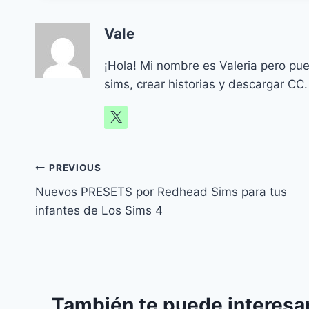
Vale
¡Hola! Mi nombre es Valeria pero pu
sims, crear historias y descargar CC.
Navegación
PREVIOUS
Nuevos PRESETS por Redhead Sims para tus
de
infantes de Los Sims 4
entradas
También te puede interesar