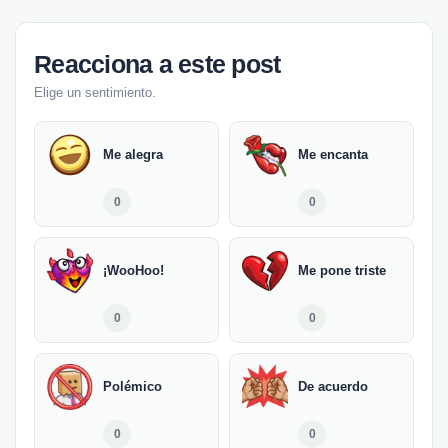
Reacciona a este post
Elige un sentimiento.
Me alegra
Me encanta
0
0
¡WooHoo!
Me pone triste
0
0
Polémico
De acuerdo
0
0