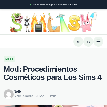
◆
Usa nuestro código de creador
SIMLISH4
◐
⌕
☰
Mods
Mod: Procedimientos
Cosméticos para Los Sims 4
Nelly
6 diciembre, 2022 · 1 min