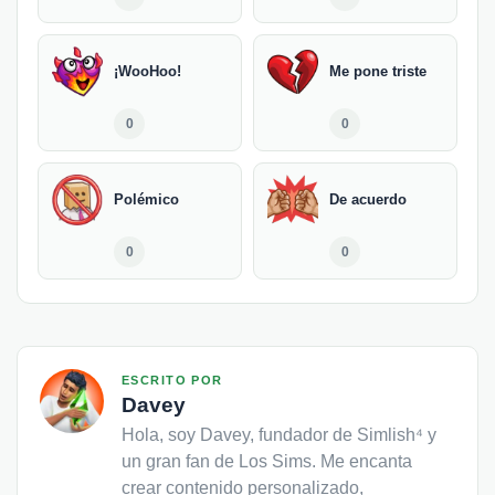
¡WooHoo!
Me pone triste
0
0
Polémico
De acuerdo
0
0
ESCRITO POR
Davey
Hola, soy Davey, fundador de Simlish⁴ y
un gran fan de Los Sims. Me encanta
crear contenido personalizado,