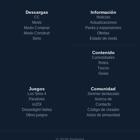
Descargas
Información
CC
Noticias
Mods
Actualizaciones
Modo Comprar
Packs y expansiones
Modo Construir
Ofertas
Sims
Estado de mods
Contenido
Curiosidades
Retos
Trucos
Guías
Juegos
Comunidad
Los Sims 4
Simmer destacado
Paralives
Acerca de
inZOI
Contacto
Dreamlight Valley
Código de creador
Otros juegos
Aviso de privacidad
© 2026 Simlish4