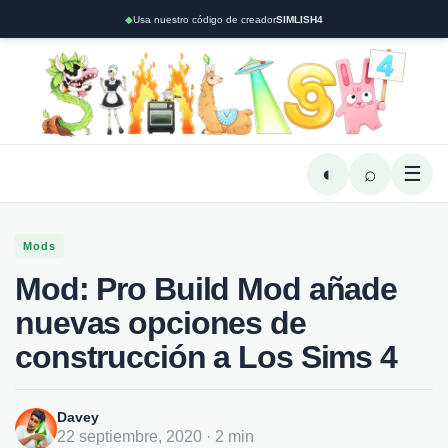
◆
Usa nuestro código de creador
SIMLISH4
◐
⌕
☰
Mods
Mod: Pro Build Mod añade
nuevas opciones de
construcción a Los Sims 4
Davey
22 septiembre, 2020 · 2 min