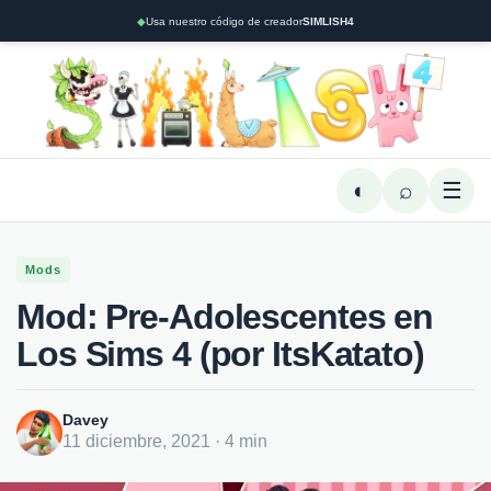
◆
Usa nuestro código de creador
SIMLISH4
◐
⌕
☰
Mods
Mod: Pre-Adolescentes en
Los Sims 4 (por ItsKatato)
Davey
11 diciembre, 2021 · 4 min