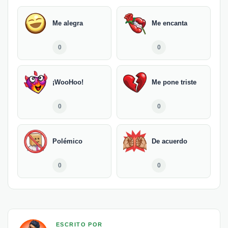
Me alegra
Me encanta
0
0
¡WooHoo!
Me pone triste
0
0
Polémico
De acuerdo
0
0
ESCRITO POR