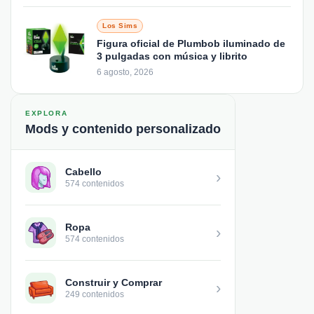
Los Sims
Figura oficial de Plumbob iluminado de
3 pulgadas con música y librito
6 agosto, 2026
EXPLORA
Mods y contenido personalizado
Cabello
›
574 contenidos
Ropa
›
574 contenidos
Construir y Comprar
›
249 contenidos