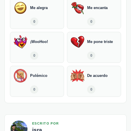
Me alegra
Me encanta
0
0
¡WooHoo!
Me pone triste
0
0
Polémico
De acuerdo
0
0
ESCRITO POR
isra