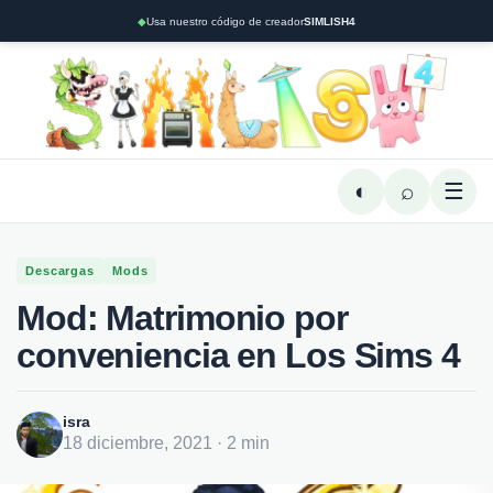
◆
Usa nuestro código de creador
SIMLISH4
◐
⌕
☰
Descargas
Mods
Mod: Matrimonio por
conveniencia en Los Sims 4
isra
18 diciembre, 2021 · 2 min