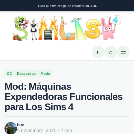
◆
Usa nuestro código de creador
SIMLISH4
◐
⌕
☰
CC
Descargas
Mods
Mod: Máquinas
Expendedoras Funcionales
para Los Sims 4
isra
5 noviembre, 2020 · 2 min