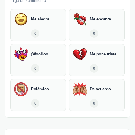
Elige un sentimiento.
Me alegra
Me encanta
0
0
¡WooHoo!
Me pone triste
0
0
Polémico
De acuerdo
0
0