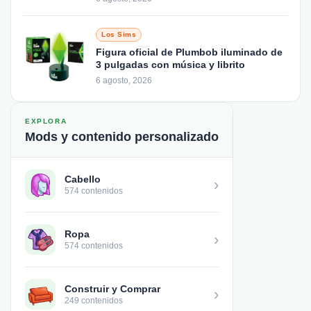
Los Sims
Figura oficial de Plumbob iluminado de
3 pulgadas con música y librito
6 agosto, 2026
EXPLORA
Mods y contenido personalizado
Cabello
›
574 contenidos
Ropa
›
574 contenidos
Construir y Comprar
›
249 contenidos