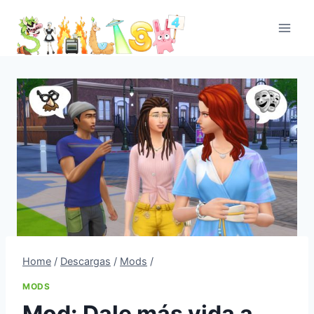
Skip
to
content
Home
/
Descargas
/
Mods
/
MODS
Mod: Dale más vida a