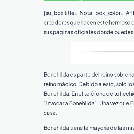
[su_box title=”Nota” box_color=”#ff
creadores que hacen este hermoso co
sus páginas oficiales donde puedes 
Bonehilda es parte del reino sobrena
reino mágico. Debido a esto, solo l
Bonehilda. En el teléfono de tu hech
“Invocar a Bonehilda”. Una vez que B
casa.
Bonehilda tiene la mayoría de las 