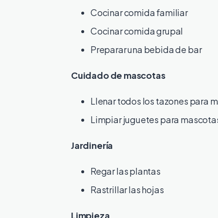
Cocinar comida familiar
Cocinar comida grupal
Preparar una bebida de bar
Cuidado de mascotas
Llenar todos los tazones para 
Limpiar juguetes para mascota
Jardinería
Regar las plantas
Rastrillar las hojas
Limpieza