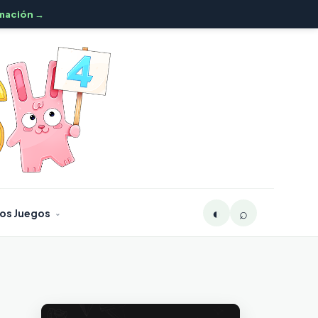
mación →
◐
⌕
os Juegos