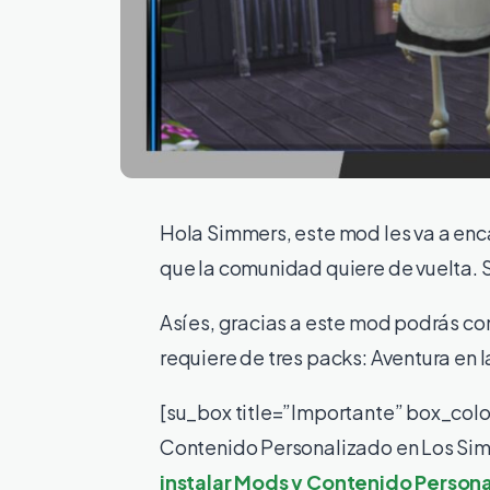
Hola Simmers, este mod les va a enc
que la comunidad quiere de vuelta. 
Así es, gracias a este mod podrás 
requiere de tres packs: Aventura en l
[su_box title=”Importante” box_col
Contenido Personalizado en Los Sims
instalar Mods y Contenido Person