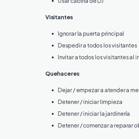
Usar cabina de DJ
Visitantes
Ignorar la puerta principal
Despedir a todos los visitantes
Invitar a todos los visitantes al i
Quehaceres
Dejar / empezar a atender a m
Detener / iniciar limpieza
Detener / iniciar la jardinería
Detener / comenzar a reparar o