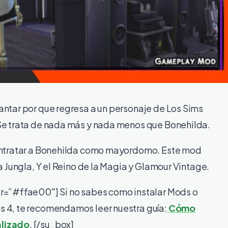
antar por que regresa a un personaje de Los Sims
Se trata de nada más y nada menos que Bonehilda.
contratar a Bonehilda como mayordomo. Este mod
a Jungla, Y el Reino de la Magia y Glamour Vintage.
or=”#ffae00″] Si no sabes como instalar Mods o
 4, te recomendamos leer nuestra guía:
Cómo
alizado
. [/su_box]