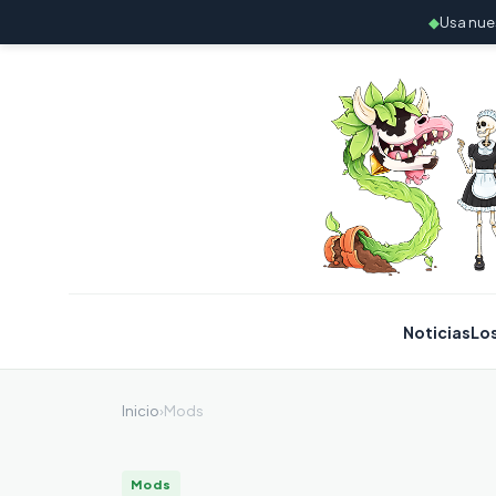
◆
Usa nue
Noticias
Lo
Inicio
›
Mods
Mods