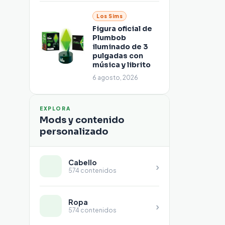
Los Sims
Figura oficial de
Plumbob
iluminado de 3
pulgadas con
música y librito
6 agosto, 2026
EXPLORA
Mods y contenido
personalizado
Cabello
›
574 contenidos
Ropa
›
574 contenidos