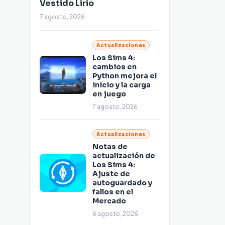
Vestido Lirio
7 agosto, 2026
Actualizaciones
Los Sims 4:
cambios en
Python mejora el
inicio y la carga
en juego
7 agosto, 2026
Actualizaciones
Notas de
actualización de
Los Sims 4:
Ajuste de
autoguardado y
fallos en el
Mercado
6 agosto, 2026