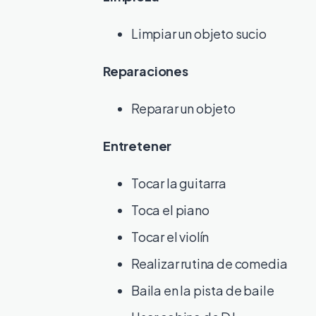
Limpiar un objeto sucio
Reparaciones
Reparar un objeto
Entretener
Tocar la guitarra
Toca el piano
Tocar el violín
Realizar rutina de comedia
Baila en la pista de baile