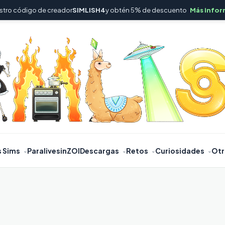
stro código de creador
SIMLISH4
y obtén 5% de descuento
Más infor
s Sims
Paralives
inZOI
Descargas
Retos
Curiosidades
Otr