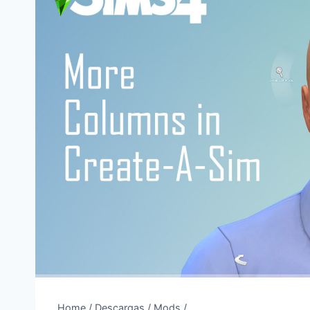
Home
/
Descargas
/
Mods
/