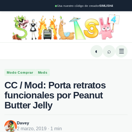
◆
Usa nuestro código de creador
SIMLISH4
◐
⌕
☰
Modo Comprar
Mods
CC / Mod: Porta retratos
funcionales por Peanut
Butter Jelly
Davey
2 marzo, 2019 · 1 min