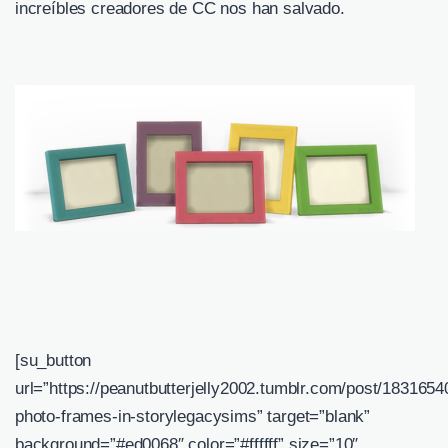
increíbles creadores de CC nos han salvado.
[su_button
url=”https://peanutbutterjelly2002.tumblr.com/post/1831654
photo-frames-in-storylegacysims” target=”blank”
background=”#ed0068″ color=”#ffffff” size=”10″