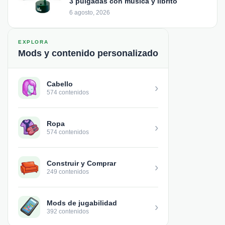
3 pulgadas con música y librito
6 agosto, 2026
EXPLORA
Mods y contenido personalizado
Cabello
›
574 contenidos
Ropa
›
574 contenidos
Construir y Comprar
›
249 contenidos
Mods de jugabilidad
›
392 contenidos