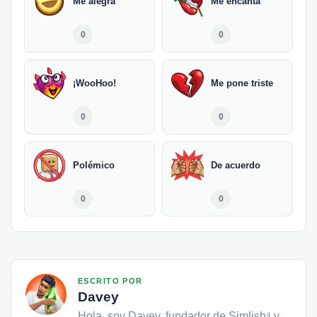
Me alegra
Me encanta
0
0
¡WooHoo!
Me pone triste
0
0
Polémico
De acuerdo
0
0
ESCRITO POR
Davey
Hola, soy Davey, fundador de Simlish⁴ y