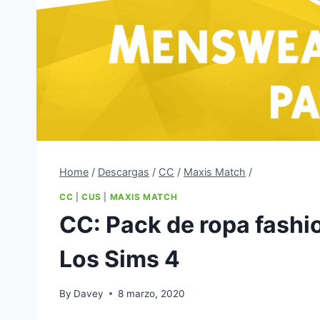
Home
/
Descargas
/
CC
/
Maxis Match
/
CC
|
CUS
|
MAXIS MATCH
CC: Pack de ropa fashi
Los Sims 4
By
Davey
8 marzo, 2020