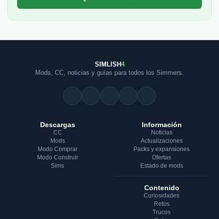
SIMLISH
4
Mods, CC, noticias y guías para todos los Simmers.
Descargas
Información
CC
Noticias
Mods
Actualizaciones
Modo Comprar
Packs y expansiones
Modo Construir
Ofertas
Sims
Estado de mods
Contenido
Curiosidades
Retos
Trucos