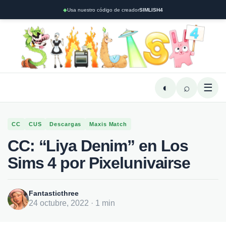
◆
Usa nuestro código de creador
SIMLISH4
◐
⌕
☰
CC
CUS
Descargas
Maxis Match
CC: “Liya Denim” en Los
Sims 4 por Pixelunivairse
Fantasticthree
24 octubre, 2022 · 1 min