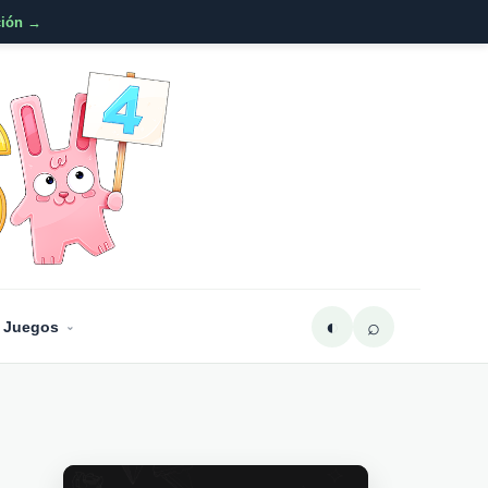
ción →
◐
⌕
 Juegos