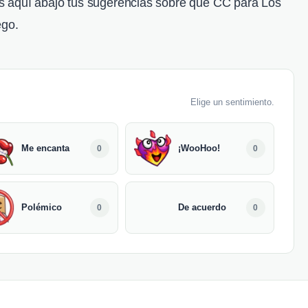
 aquí abajo tus sugerencias sobre que CC para Los
ego.
Elige un sentimiento.
Me encanta
¡WooHoo!
0
0
Polémico
De acuerdo
0
0