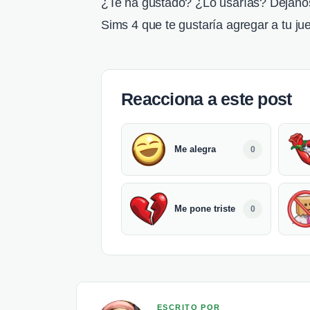
¿Te ha gustado? ¿Lo usarías? Déjanos
Sims 4 que te gustaría agregar a tu ju
Reacciona a este post
Me alegra
0
Me pone triste
0
ESCRITO POR