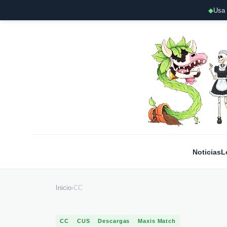
◆
Usa 
Noticias
L
Inicio
›
CC
CC
CUS
Descargas
Maxis Match