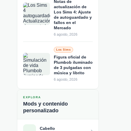
Notas de
actualización de
Los Sims 4: Ajuste
de autoguardado y
fallos en el
Mercado
6 agosto, 2026
Los Sims
Figura oficial de
Plumbob iluminado
de 3 pulgadas con
música y librito
6 agosto, 2026
EXPLORA
Mods y contenido
personalizado
Cabello
›