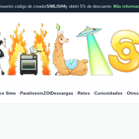
nuestro código de creador
SIMLISH4
y obtén 5% de descuento
Más informa
os Sims
Paralives
inZOI
Descargas
Retos
Curiosidades
Otros