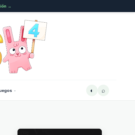
ción →
◐
⌕
Juegos
⌄