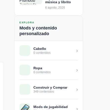
música y librito
6 agosto, 2026
EXPLORA
Mods y contenido
personalizado
Cabello
›
0 contenidos
Ropa
›
0 contenidos
Construir y Comprar
›
349 contenidos
Mods de jugabilidad
›