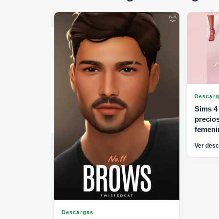
Descar
Sims 4 
precio
femeni
Ver des
Descargas