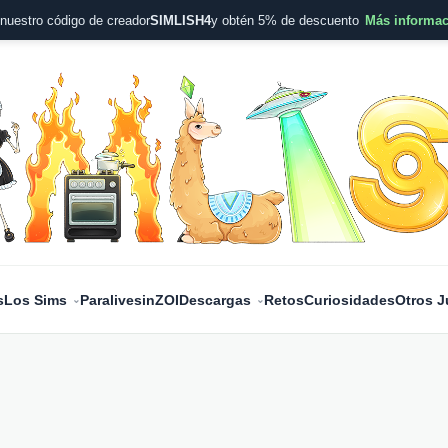
nuestro código de creador
SIMLISH4
y obtén 5% de descuento
Más informa
s
Los Sims
Paralives
inZOI
Descargas
Retos
Curiosidades
Otros 
⌄
⌄