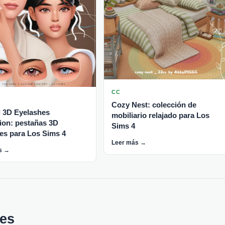
CC
Cozy Nest: colección de
l 3D Eyelashes
mobiliario relajado para Los
tion: pestañas 3D
Sims 4
les para Los Sims 4
Leer más →
s →
es