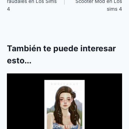
raudales en Los Sims
Scooter Mod en Los
entradas
4
sims 4
También te puede interesar
esto...