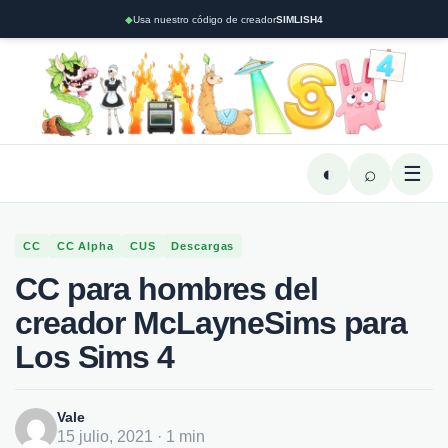
◆
Usa nuestro código de creador
SIMLISH4
◐
⌕
☰
CC
CC Alpha
CUS
Descargas
CC para hombres del
creador McLayneSims para
Los Sims 4
Vale
15 julio, 2021 · 1 min