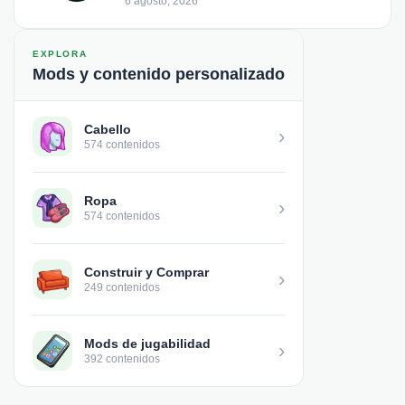
6 agosto, 2026
EXPLORA
Mods y contenido personalizado
Cabello
›
574 contenidos
Ropa
›
574 contenidos
Construir y Comprar
›
249 contenidos
Mods de jugabilidad
›
392 contenidos