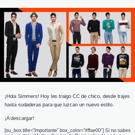
¡Hola Simmers! Hoy les traigo CC de chico, desde trajes
hasta sudaderas para que luzcan un nuevo estilo.
¡A descargar!
[su_box title=”Importante” box_color=”#ffae00″] Si no sabes