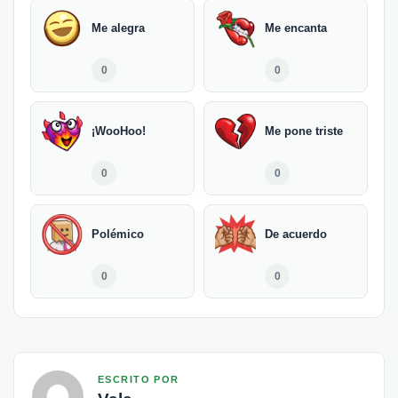
Me alegra
Me encanta
0
0
¡WooHoo!
Me pone triste
0
0
Polémico
De acuerdo
0
0
ESCRITO POR