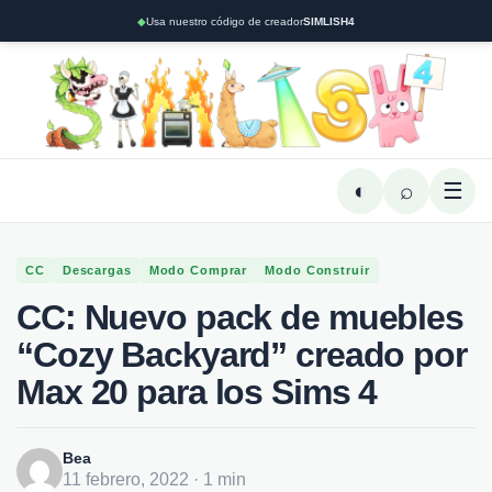
◆
Usa nuestro código de creador
SIMLISH4
◐
⌕
☰
CC
Descargas
Modo Comprar
Modo Construir
CC: Nuevo pack de muebles
“Cozy Backyard” creado por
Max 20 para los Sims 4
Bea
11 febrero, 2022 · 1 min