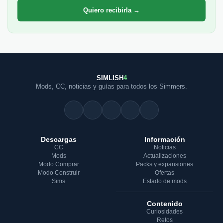
Quiero recibirla →
SIMLISH
4
Mods, CC, noticias y guías para todos los Simmers.
Descargas
Información
CC
Noticias
Mods
Actualizaciones
Modo Comprar
Packs y expansiones
Modo Construir
Ofertas
Sims
Estado de mods
Contenido
Curiosidades
Retos