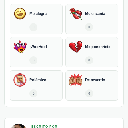
Me alegra
Me encanta
0
0
¡WooHoo!
Me pone triste
0
0
Polémico
De acuerdo
0
0
ESCRITO POR