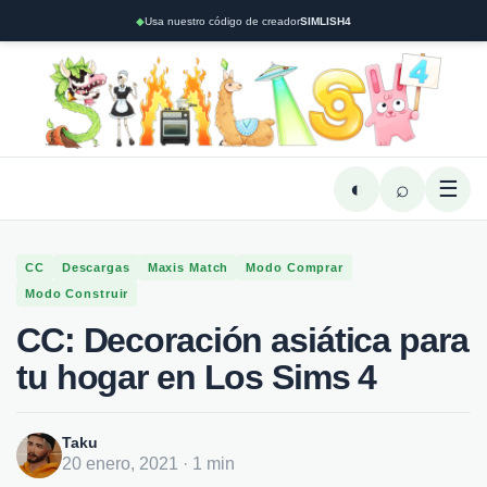
◆
Usa nuestro código de creador
SIMLISH4
◐
⌕
☰
CC
Descargas
Maxis Match
Modo Comprar
Modo Construir
CC: Decoración asiática para
tu hogar en Los Sims 4
Taku
20 enero, 2021 · 1 min