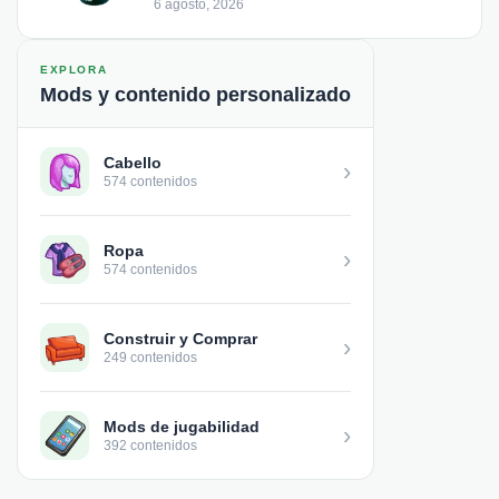
6 agosto, 2026
EXPLORA
Mods y contenido personalizado
Cabello
›
574 contenidos
Ropa
›
574 contenidos
Construir y Comprar
›
249 contenidos
Mods de jugabilidad
›
392 contenidos