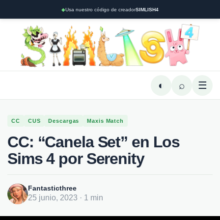
◆
Usa nuestro código de creador
SIMLISH4
◐
⌕
☰
CC
CUS
Descargas
Maxis Match
CC: “Canela Set” en Los
Sims 4 por Serenity
Fantasticthree
25 junio, 2023 · 1 min